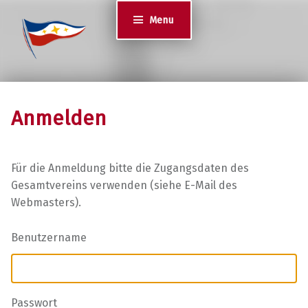
Jugend des YCS
Menu
JA-YCS
Anmelden
Für die Anmeldung bitte die Zugangsdaten des
Gesamtvereins verwenden (siehe E-Mail des
Webmasters).
Benutzername
Passwort