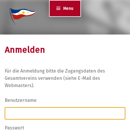
Jugend des YCS
Menu
JA-YCS
Anmelden
Für die Anmeldung bitte die Zugangsdaten des
Gesamtvereins verwenden (siehe E-Mail des
Webmasters).
Benutzername
Passwort