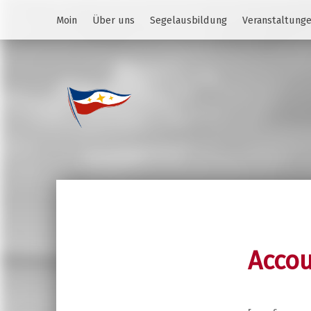
Moin
Über uns
Segelausbildung
Veranstaltung
Jugend des YCS
JA-YCS
Acco