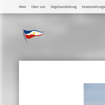
Moin
Über uns
Segelausbildung
Veranstaltung
Jugend des YCS
JA-YCS