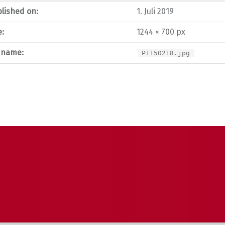
lished on:
1. Juli 2019
e:
1244 × 700 px
e name:
P1150218.jpg