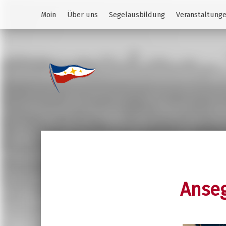
Moin
Über uns
Segelausbildung
Veranstaltung
Jugend des YCS
JA-YCS
Anseg