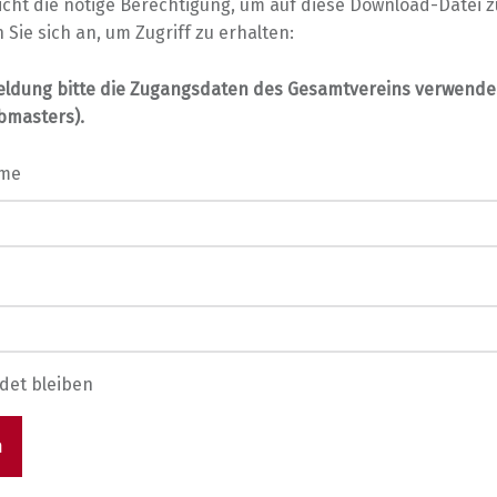
icht die nötige Berechtigung, um auf diese Download-Datei z
 Sie sich an, um Zugriff zu erhalten:
eldung bitte die Zugangsdaten des Gesamtvereins verwenden
bmasters).
ame
det bleiben
n