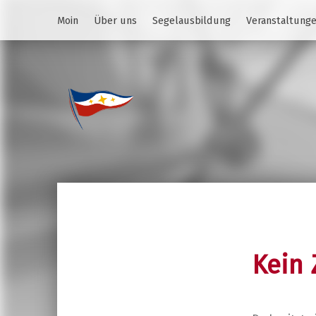
Moin
Über uns
Segelausbildung
Veranstaltung
Jugend des YCS
JA-YCS
Kein 