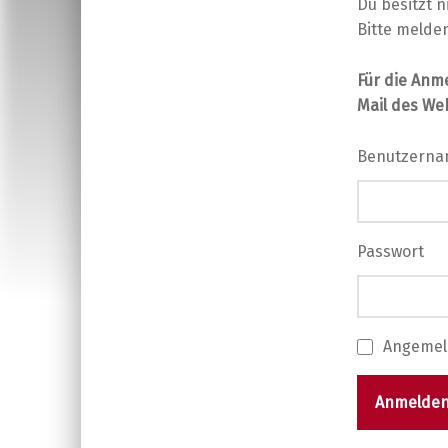
Du besitzt n
Bitte melden
Für die Anm
Mail des We
Benutzern
Passwort
Angemel
Anmelde