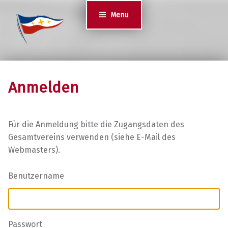
Jugend des YCS
Menu
JA-YCS
Anmelden
Für die Anmeldung bitte die Zugangsdaten des
Gesamtvereins verwenden (siehe E-Mail des
Webmasters).
Benutzername
Passwort