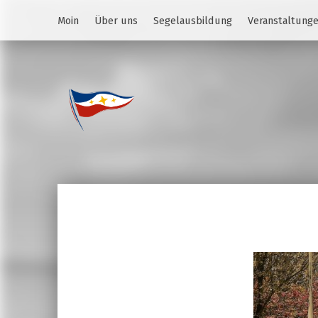
Moin
Über uns
Segelausbildung
Veranstaltung
Jugend des YCS
JA-YCS