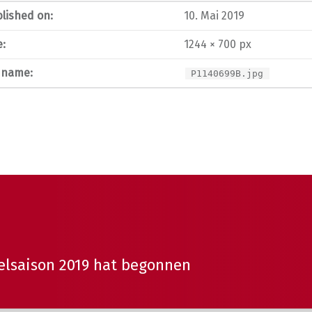
lished on:
10. Mai 2019
e:
1244 × 700 px
e name:
P1140699B.jpg
gelsaison 2019 hat begonnen