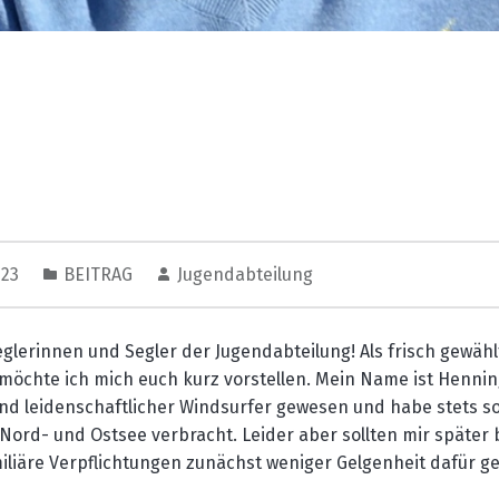
023
BEITRAG
Jugendabteilung
eglerinnen und Segler der Jugendabteilung! Als frisch gewähl
möchte ich mich
euch
kurz vorstellen
.
Mein Name ist Henning
end
leidenschaftlicher Windsurfer
gewesen und habe
stets
so
 Nord- und Ostsee
verbracht
.
Leider aber
sollten
mir später 
iliäre
Verpflichtungen zunächst weniger Gelgenheit
dafür
ge