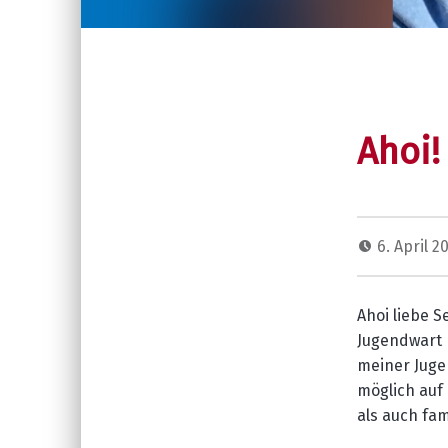
Ahoi!
6. April 2
Ahoi liebe S
Jugendwart
meiner Jug
möglich
auf
als auch fam