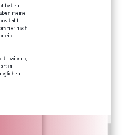
rnt
haben
haben meine
uns bald
Sommer
nach
ur ein
nd Trainern,
ort in
auglichen