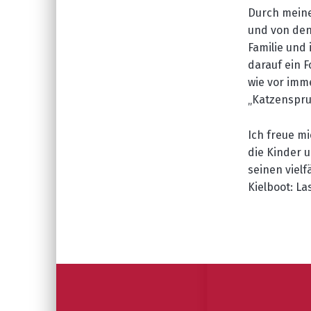
Durch mein
und von de
Familie und 
darauf
ein F
wie vor
imm
„Katzenspru
Ich freue m
die Kinder 
seinen vielf
Kielboot: L
Skip back to main navigation
Post navigation