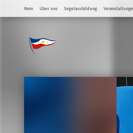
Moin
Über uns
Segelausbildung
Veranstaltung
Jugend des YCS
JA-YCS