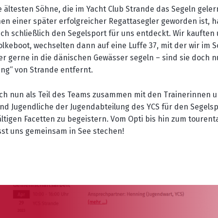
e
ältesten Söhne,
die
im Yacht Club Strande das Segeln gele
nen einer
später
erfolgreich
er Regattasegler geworden ist, 
ich schließlich den Segelsport für uns entdeckt
.
Wir kauften 
olkeboot,
wechselten dann
auf eine Luffe 37, mit der
wir
im 
er
gerne in
die
dänische
n
Gewässer
segeln – sind sie doch n
ng“ von Strande entfernt.
ich nun als Teil des Teams zusammen mit den Trainerinnen u
und Jugendliche
der Jugendabteilung des YCS
für den Segelsp
ältigen Facetten zu begeistern.
Vom Opti bis hin zum tourent
asst uns gemeinsam in See stechen!