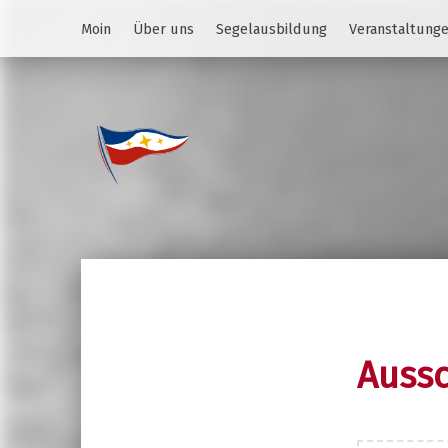
Moin
Über uns
Segelausbildung
Veranstaltung
Jugend des YCS
JA-YCS
Aussc