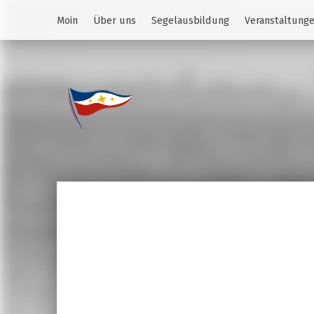
Moin
Über uns
Segelausbildung
Veranstaltung
Jugend des YCS
JA-YCS