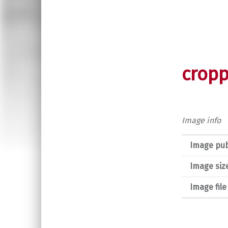
cropp
Image info
Image pub
Image siz
Image fil