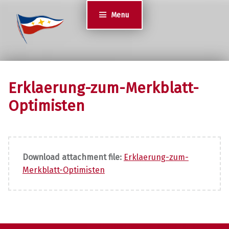
Jugend des YCS
Menu
JA-YCS
Erklaerung-zum-Merkblatt-
Optimisten
Download attachment file:
Erklaerung-zum-
Merkblatt-Optimisten
Post navigation