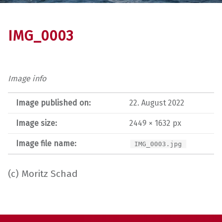
IMG_0003
Image info
Image published on:
22. August 2022
Image size:
2449 × 1632 px
Image file name:
IMG_0003.jpg
(c) Moritz Schad
Skip back to main navigation
Post navigation