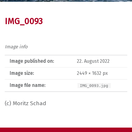
IMG_0093
Image info
Image published on:
22. August 2022
Image size:
2449 × 1632 px
Image file name:
IMG_0093.jpg
(c) Moritz Schad
Skip back to main navigation
Post navigation