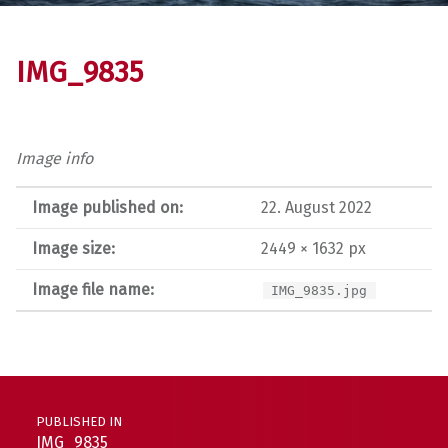
IMG_9835
Image info
Image published on:
22. August 2022
Image size:
2449 × 1632 px
Image file name:
IMG_9835.jpg
Post navigation
PUBLISHED IN
IMG_9835