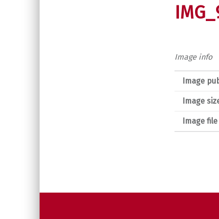
IMG_
Image info
Image pub
Image siz
Image fil
Post navigation