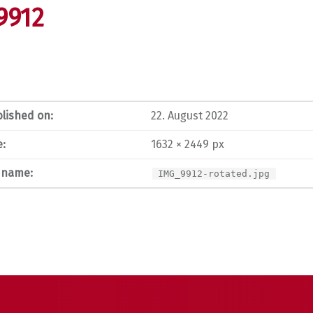
9912
lished on:
22. August 2022
e:
1632 × 2449 px
e name:
IMG_9912-rotated.jpg