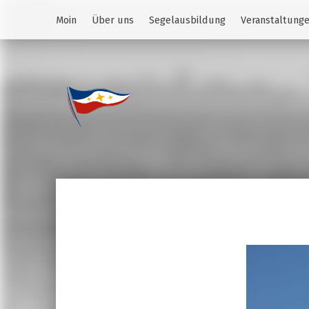
Moin
Über uns
Segelausbildung
Veranstaltung
Jugend des YCS
JA-YCS