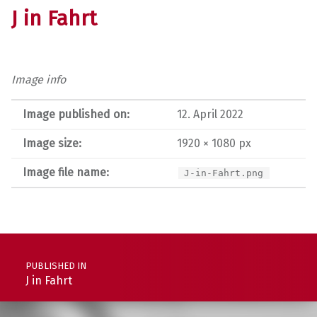
J in Fahrt
Image info
Image published on:
12. April 2022
Image size:
1920 × 1080 px
Image file name:
J-in-Fahrt.png
Post navigation
PUBLISHED IN
J in Fahrt