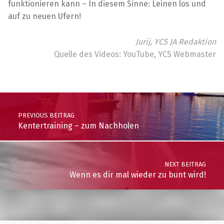
funktionieren kann – In diesem Sinne: Leinen los und
auf zu neuen Ufern!
Jurij, YCS JA Redaktion
Quelle des Videos: YouTube, YCS Webmaster
Skip back to main navigation
Post navigation
PREVIOUS BEITRAG
Kentertraining – zum Nachholen
NEXT BEITRAG
Wenn es dir mal wieder zu bunt wird!