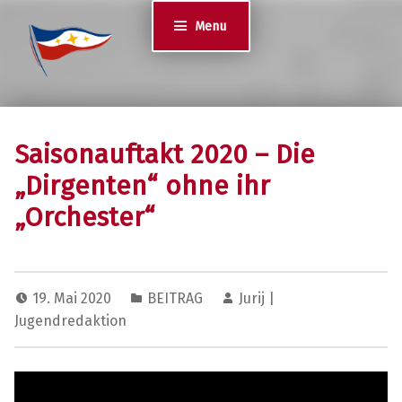
Jugend des YCS
Menu
JA-YCS
Saisonauftakt 2020 – Die
„Dirgenten“ ohne ihr
„Orchester“
19. Mai 2020
BEITRAG
Jurij |
Jugendredaktion