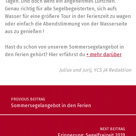
Tagen. Und doch weht ein angenehmes Lüftchen.
Genau richtig für alle Segelbegeisterten, sich aufs
Wasser für eine größere Tour in der Ferienzeit zu wagen
oder einfach die Abendstimmung von der Wasserseite
aus zu genießen !
Hast du schon von unserem Sommersegelangebot in
den Ferien gehört? Hier erfährst du
+ mehr darüber
Julius und Jurij, YCS JA Redaktion
Skip back to main navigation
Post navigation
PREVIOUS BEITRAG
Sommersegelangebot in den Ferien
NEXT BEITRAG
Erinnerung: Segelfreizeit 2019