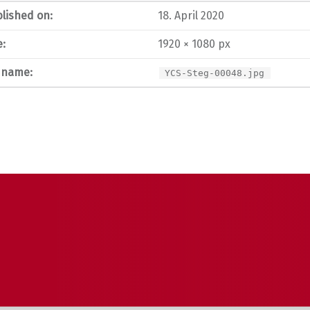
lished on:
18. April 2020
e:
1920 × 1080 px
e name:
YCS-Steg-00048.jpg