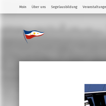
Moin
Über uns
Segelausbildung
Veranstaltung
Jugend des YCS
JA-YCS