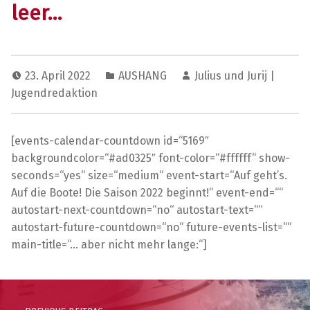
leer…
23. April 2022
AUSHANG
Julius und Jurij |
Jugendredaktion
[events-calendar-countdown id=“5169″
backgroundcolor=“#ad0325″ font-color=“#ffffff“ show-
seconds=“yes“ size=“medium“ event-start=“Auf geht’s.
Auf die Boote! Die Saison 2022 beginnt!“ event-end=““
autostart-next-countdown=“no“ autostart-text=““
autostart-future-countdown=“no“ future-events-list=““
main-title=“… aber nicht mehr lange:“]
Skip back to main navigation
Post navigation