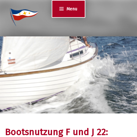
Jugend des YCS
Menu
JA-YCS
Bootsnutzung F und J 22: