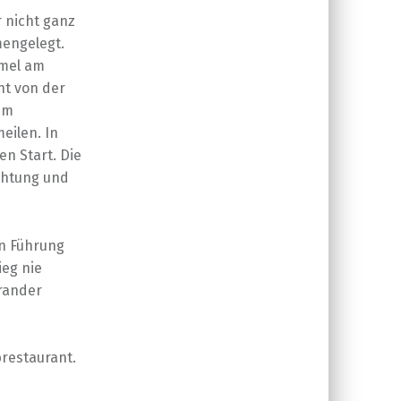
 nicht ganz
engelegt.
mmel am
ht von der
em
eilen. In
n Start. Die
chtung und
in Führung
ieg nie
trander
brestaurant.