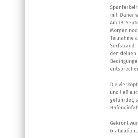
Spanferkelr
mit. Daher 
Am 18. Sept
Morgen noch
Teilnahme a
Surfstrand. 
der kleinen
Bedingungen
entsprechen
Die vierköpf
und ließ au
gefährdet, s
Hafeneinfah
Gekrönt wur
Gratulation 
Skip back to main navigation