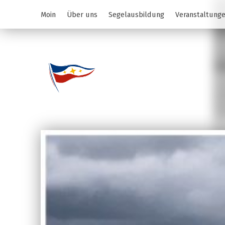
Moin
Über uns
Segelausbildung
Veranstaltung
Jugend des YCS
JA-YCS