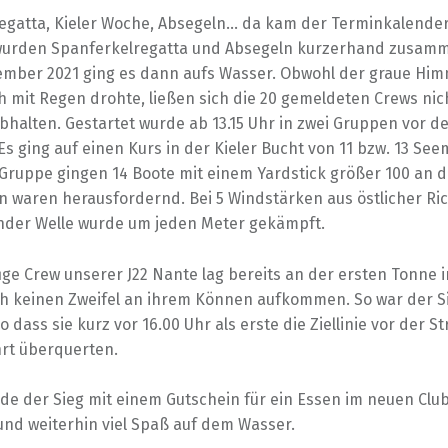
egatta, Kieler Woche, Absegeln… da kam der Terminkalender
wurden Spanferkelregatta und Absegeln kurzerhand zusamm
ember 2021 ging es dann aufs Wasser. Obwohl der graue Hi
 mit Regen drohte, ließen sich die 20 gemeldeten Crews nic
bhalten. Gestartet wurde ab 13.15 Uhr in zwei Gruppen vor d
Es ging auf einen Kurs in der Kieler Bucht von 11 bzw. 13 Seem
 Gruppe gingen 14 Boote mit einem Yardstick größer 100 an de
 waren herausfordernd. Bei 5 Windstärken aus östlicher Ri
der Welle wurde um jeden Meter gekämpft.
ige Crew unserer J22 Nante lag bereits an der ersten Tonne 
ch keinen Zweifel an ihrem Können aufkommen. So war der S
o dass sie kurz vor 16.00 Uhr als erste die Ziellinie vor der S
rt überquerten.
de der Sieg mit einem Gutschein für ein Essen im neuen Clu
und weiterhin viel Spaß auf dem Wasser.